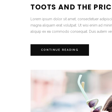
TOOTS AND THE PRIC
Lorem ipsum dolor sit amet, consectetuer adipisc
magna aliquam erat volutpat. Ut wisi enim ad minim 
aliquip ex ea commodo consequat. Duis autem vel
CONTINUE READING